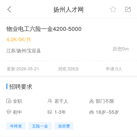
扬州人才网
物业电工六险一金4200-5000
4.2K-5K/月
距您0m
江苏/扬州/宝应县
更新:2026-05-21
浏览:326次
申请:0人
招聘要求
全职
若干人
部门不限
初中
1-3年
18岁--55岁
年终奖
五险一金
加班费